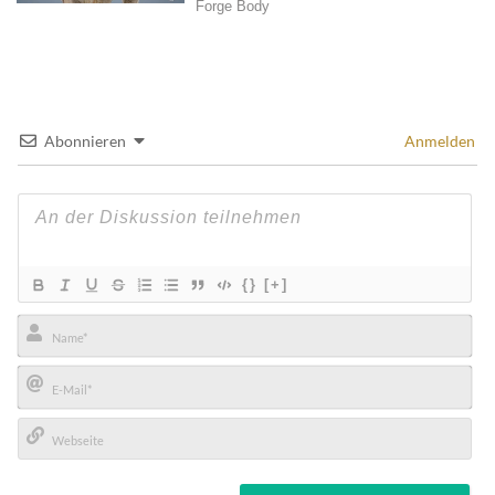
Abonnieren
Anmelden
{}
[+]
Name*
E-
Mail*
Webseite