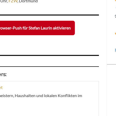
0 Uhr,
FZW
, Dortmund
owser-Push für Stefan Laurin aktivieren
rs:
et
meistern, Haushalten und lokalen Konflikten im