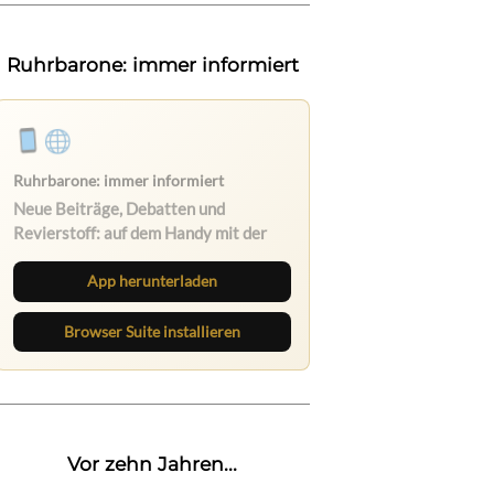
Ruhrbarone: immer informiert
Ruhrbarone: immer informiert
Neue Beiträge, Debatten und
Revierstoff: auf dem Handy mit der
App, am Rechner mit der Browser
Suite.
App herunterladen
Browser Suite installieren
Vor zehn Jahren...