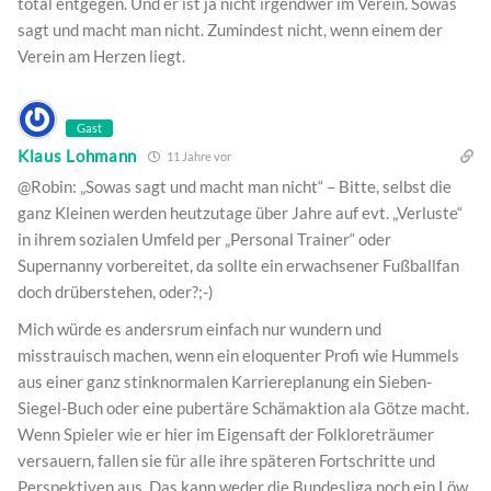
total entgegen. Und er ist ja nicht irgendwer im Verein. Sowas
sagt und macht man nicht. Zumindest nicht, wenn einem der
Verein am Herzen liegt.
Gast
Klaus Lohmann
11 Jahre vor
@Robin: „Sowas sagt und macht man nicht“ – Bitte, selbst die
ganz Kleinen werden heutzutage über Jahre auf evt. „Verluste“
in ihrem sozialen Umfeld per „Personal Trainer“ oder
Supernanny vorbereitet, da sollte ein erwachsener Fußballfan
doch drüberstehen, oder?;-)
Mich würde es andersrum einfach nur wundern und
misstrauisch machen, wenn ein eloquenter Profi wie Hummels
aus einer ganz stinknormalen Karriereplanung ein Sieben-
Siegel-Buch oder eine pubertäre Schämaktion ala Götze macht.
Wenn Spieler wie er hier im Eigensaft der Folkloreträumer
versauern, fallen sie für alle ihre späteren Fortschritte und
Perspektiven aus. Das kann weder die Bundesliga noch ein Löw