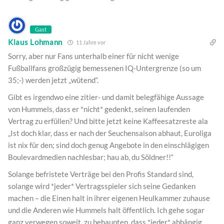
Gast
Klaus Lohmann
11 Jahre vor
Sorry, aber nur Fans unterhalb einer für nicht wenige
Fußballfans großzügig bemessenen IQ-Untergrenze (so um
35;-) werden jetzt „wütend“.
Gibt es irgendwo eine zitier- und damit belegfähige Aussage
von Hummels, dass er *nicht* gedenkt, seinen laufenden
Vertrag zu erfüllen? Und bitte jetzt keine Kaffeesatzreste ala
„Ist doch klar, dass er nach der Seuchensaison abhaut, Euroliga
ist nix für den; sind doch genug Angebote in den einschlägigen
Boulevardmedien nachlesbar; hau ab, du Söldner!!“
Solange befristete Verträge bei den Profis Standard sind,
solange wird *jeder* Vertragsspieler sich seine Gedanken
machen – die Einen halt in ihrer eigenen Heulkammer zuhause
und die Anderen wie Hummels halt öffentlich. Ich gehe sogar
ganz verwegen soweit, zu behaupten, dass *jeder* abhängig