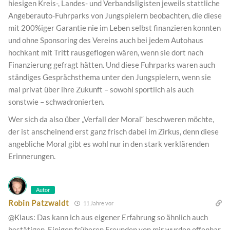
hiesigen Kreis-, Landes- und Verbandsligisten jeweils stattliche
Angeberauto-Fuhrparks von Jungspielern beobachten, die diese
mit 200%iger Garantie nie im Leben selbst finanzieren konnten
und ohne Sponsoring des Vereins auch bei jedem Autohaus
hochkant mit Tritt rausgeflogen wären, wenn sie dort nach
Finanzierung gefragt hätten. Und diese Fuhrparks waren auch
ständiges Gesprächsthema unter den Jungspielern, wenn sie
mal privat über ihre Zukunft – sowohl sportlich als auch
sonstwie – schwadronierten.
Wer sich da also über „Verfall der Moral“ beschweren möchte,
der ist anscheinend erst ganz frisch dabei im Zirkus, denn diese
angebliche Moral gibt es wohl nur in den stark verklärenden
Erinnerungen.
Autor
Robin Patzwaldt
11 Jahre vor
@Klaus: Das kann ich aus eigener Erfahrung so ähnlich auch
bestätigen. Einigen früheren Freunden von mir wurden offenbar