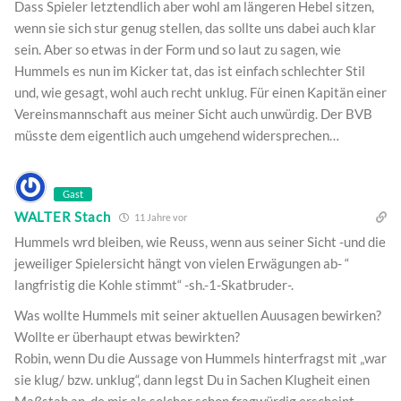
Dass Spieler letztendlich aber wohl am längeren Hebel sitzen,
wenn sie sich stur genug stellen, das sollte uns dabei auch klar
sein. Aber so etwas in der Form und so laut zu sagen, wie
Hummels es nun im Kicker tat, das ist einfach schlechter Stil
und, wie gesagt, wohl auch recht unklug. Für einen Kapitän einer
Vereinsmannschaft aus meiner Sicht auch unwürdig. Der BVB
müsste dem eigentlich auch umgehend widersprechen…
Gast
WALTER Stach
11 Jahre vor
Hummels wrd bleiben, wie Reuss, wenn aus seiner Sicht -und die
jeweiliger Spielersicht hängt von vielen Erwägungen ab- “
langfristig die Kohle stimmt“ -sh.-1-Skatbruder-.
Was wollte Hummels mit seiner aktuellen Auusagen bewirken?
Wollte er überhaupt etwas bewirkten?
Robin, wenn Du die Aussage von Hummels hinterfragst mit „war
sie klug/ bzw. unklug“, dann legst Du in Sachen Klugheit einen
Maßstab an, de mir als solcher schon fragwürdig erscheint.