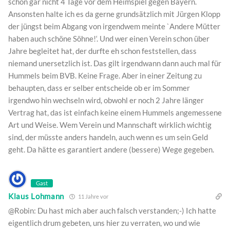
schon gar nicht 4 Tage vor dem Heimspiel gegen Bayern.
Ansonsten halte ich es da gerne grundsätzlich mit Jürgen Klopp
der jüngst beim Abgang von irgendwem meinte `Andere Mütter
haben auch schöne Söhne!‘. Und wer einen Verein schon über
Jahre begleitet hat, der durfte eh schon feststellen, dass
niemand unersetzlich ist. Das gilt irgendwann dann auch mal für
Hummels beim BVB. Keine Frage. Aber in einer Zeitung zu
behaupten, dass er selber entscheide ob er im Sommer
irgendwo hin wechseln wird, obwohl er noch 2 Jahre länger
Vertrag hat, das ist einfach keine einem Hummels angemessene
Art und Weise. Wem Verein und Mannschaft wirklich wichtig
sind, der müsste anders handeln, auch wenn es um sein Geld
geht. Da hätte es garantiert andere (bessere) Wege gegeben.
Gast
Klaus Lohmann
11 Jahre vor
@Robin: Du hast mich aber auch falsch verstanden;-) Ich hatte
eigentlich drum gebeten, uns hier zu verraten, wo und wie