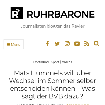
Journalisten bloggen das Revier
Menu
Ex
sea
fo
Dortmund
|
Sport
|
Videos
Mats Hummels will über
Wechsel im Sommer selber
entscheiden können – Was
sagt der BVB dazu?
30. März 2015
| Robin Patzwaldt
20 Kommentare