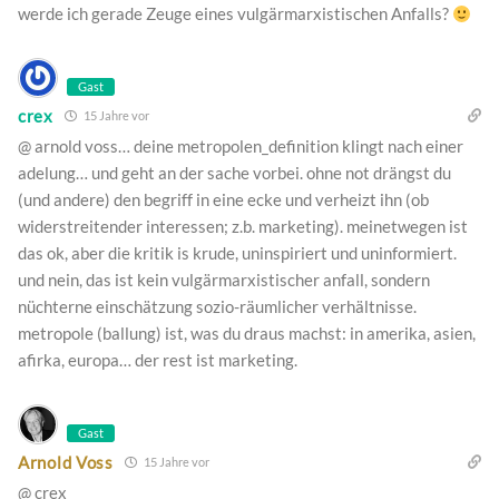
werde ich gerade Zeuge eines vulgärmarxistischen Anfalls?
Gast
crex
15 Jahre vor
@ arnold voss… deine metropolen_definition klingt nach einer
adelung… und geht an der sache vorbei. ohne not drängst du
(und andere) den begriff in eine ecke und verheizt ihn (ob
widerstreitender interessen; z.b. marketing). meinetwegen ist
das ok, aber die kritik is krude, uninspiriert und uninformiert.
und nein, das ist kein vulgärmarxistischer anfall, sondern
nüchterne einschätzung sozio-räumlicher verhältnisse.
metropole (ballung) ist, was du draus machst: in amerika, asien,
afirka, europa… der rest ist marketing.
Gast
Arnold Voss
15 Jahre vor
@ crex