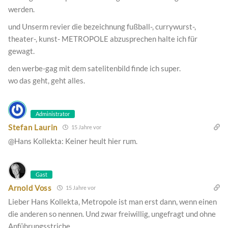
werden.
und Unserm revier die bezeichnung fußball-, currywurst-,
theater-, kunst- METROPOLE abzusprechen halte ich für
gewagt.
den werbe-gag mit dem satelitenbild finde ich super.
wo das geht, geht alles.
Administrator
Stefan Laurin
15 Jahre vor
@Hans Kollekta: Keiner heult hier rum.
Gast
Arnold Voss
15 Jahre vor
Lieber Hans Kollekta, Metropole ist man erst dann, wenn einen
die anderen so nennen. Und zwar freiwillig, ungefragt und ohne
Anführungsstriche.