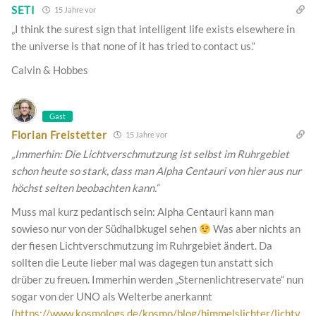
SETI
15 Jahre vor
„I think the surest sign that intelligent life exists elsewhere in
the universe is that none of it has tried to contact us.“
Calvin & Hobbes
Gast
Florian Freistetter
15 Jahre vor
„Immerhin: Die Lichtverschmutzung ist selbst im Ruhrgebiet
schon heute so stark, dass man Alpha Centauri von hier aus nur
höchst selten beobachten kann.“
Muss mal kurz pedantisch sein: Alpha Centauri kann man
sowieso nur von der Südhalbkugel sehen
Was aber nichts an
der fiesen Lichtverschmutzung im Ruhrgebiet ändert. Da
sollten die Leute lieber mal was dagegen tun anstatt sich
drüber zu freuen. Immerhin werden „Sternenlichtreservate“ nun
sogar von der UNO als Welterbe anerkannt
(
https://www.kosmologs.de/kosmo/blog/himmelslichter/lichtv