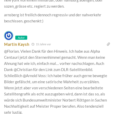
new york von einem milliardär, oder hamburg adeligen, oder
sozen_grösse etc. regiert zu werden.
arnsberg ist freilich dennoch regressiv und der nahverkehr
beschissen. geschenkt:)
Autor
Martin Kaysh
15 Jahre vor
@Florian. Vielen Dank für den Hinweis. Ich habe aus Alpha
Centauri jetzt den Sternenhimmel gemacht. Wenn man keine
Ahnung hat wie ich, einfach mal… vorher nachschlagen. Auch
Dank @Christian für den Link zum DLR-Satellitenbild.
Schließlich @Arnold Voss: Ich habe früher auch gerne bewegte
Bilder gefälscht, um eine satirische Wahrheit zu erzählen.
Wenn jetzt aber von verschiedenen Seiten eine bearbeitete
Satellitengrafik als echt auszugeben wird, dann ist das so, als
würde sich Bundesumweltminister Norbert Röttgen in Sachen
Nachhaltigkeit auf Meister Proper berufen. Also tendenziell
sehr lustig.