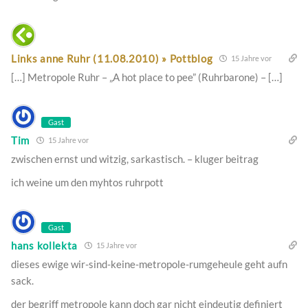
Links anne Ruhr (11.08.2010) » Pottblog
15 Jahre vor
[…] Metropole Ruhr – „A hot place to pee” (Ruhrbarone) – […]
Gast
Tim
15 Jahre vor
zwischen ernst und witzig, sarkastisch. – kluger beitrag
ich weine um den myhtos ruhrpott
Gast
hans kollekta
15 Jahre vor
dieses ewige wir-sind-keine-metropole-rumgeheule geht aufn
sack.
der begriff metropole kann doch gar nicht eindeutig definiert