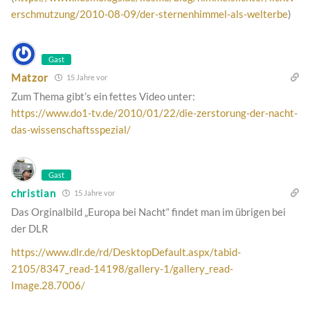
erschmutzung/2010-08-09/der-sternenhimmel-als-welterbe
)
Gast
Matzor
15 Jahre vor
Zum Thema gibt’s ein fettes Video unter:
https://www.do1-tv.de/2010/01/22/die-zerstorung-der-nacht-
das-wissenschaftsspezial/
Gast
christian
15 Jahre vor
Das Orginalbild „Europa bei Nacht“ findet man im übrigen bei
der DLR
https://www.dlr.de/rd/DesktopDefault.aspx/tabid-
2105/8347_read-14198/gallery-1/gallery_read-
Image.28.7006/