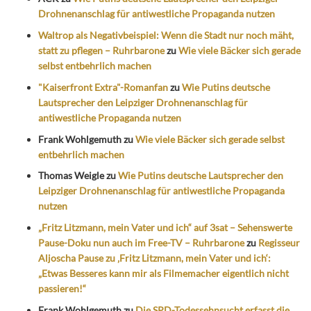
Drohnenanschlag für antiwestliche Propaganda nutzen
Waltrop als Negativbeispiel: Wenn die Stadt nur noch mäht,
statt zu pflegen – Ruhrbarone
zu
Wie viele Bäcker sich gerade
selbst entbehrlich machen
"Kaiserfront Extra"-Romanfan
zu
Wie Putins deutsche
Lautsprecher den Leipziger Drohnenanschlag für
antiwestliche Propaganda nutzen
Frank Wohlgemuth
zu
Wie viele Bäcker sich gerade selbst
entbehrlich machen
Thomas Weigle
zu
Wie Putins deutsche Lautsprecher den
Leipziger Drohnenanschlag für antiwestliche Propaganda
nutzen
„Fritz Litzmann, mein Vater und ich“ auf 3sat – Sehenswerte
Pause-Doku nun auch im Free-TV – Ruhrbarone
zu
Regisseur
Aljoscha Pause zu ‚Fritz Litzmann, mein Vater und ich‘:
„Etwas Besseres kann mir als Filmemacher eigentlich nicht
passieren!“
Frank Wohlgemuth
zu
Die SPD-Todessehnsucht erfasst die