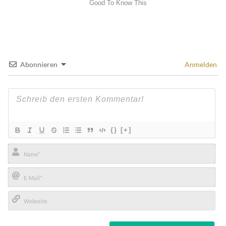
Abonnieren
Anmelden
{}
[+]
Name*
E-
Mail*
Webseite