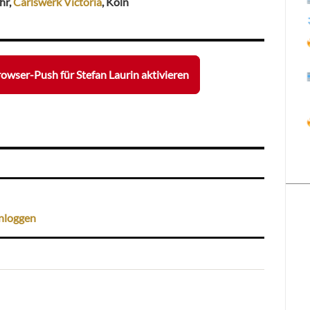
hr,
Carlswerk Victoria
, Köln
owser-Push für Stefan Laurin aktivieren
nloggen