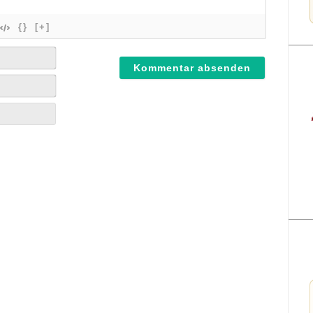
{}
[+]