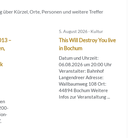
 über Kürzel, Orte, Personen und weitere Treffer
5. August 2026 · Kultur
013 –
This Will Destroy You live
n,
in Bochum
Datum und Uhrzeit:
ck
06.08.2026 um 20:00 Uhr
Veranstalter: Bahnhof
Langendreer Adresse:
Wallbaumweg 108 Ort:
44894 Bochum Weitere
Infos zur Veranstaltung ...
ben
 200-
ion-
,