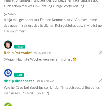
Migrationshintergrund aus den Schlagzeilen raus sind, ist doch
auch schon mal was in Richtung ruhige Vorbereitung.
@Robin
bin ja mal gespannt auf Deinen Kommentar zu Ablösesumme
des neuen Trainers des östlichen Ruhrgebietsclubs, 3 Mio ist ne
Hausnummer!
Autor
Robin Patzwaldt
8 Jahre vor
@Aquii: Nächste Woche, wenn es amtlich ist
Gast
discipulussenecae
8 Jahre vor
Wie heißt es bei Boethius so richtig: "Si tacuisses, philosophus
mansisses …" ( Phil. Con. II, 7)