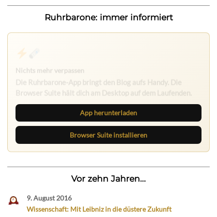
Ruhrbarone: immer informiert
Nichts mehr verpassen
Die Ruhrbarone-App bringt den Blog aufs Handy. Die
Browser Suite hält dich am Desktop auf dem Laufenden.
App herunterladen
Browser Suite installieren
Vor zehn Jahren...
9. August 2016
Wissenschaft: Mit Leibniz in die düstere Zukunft