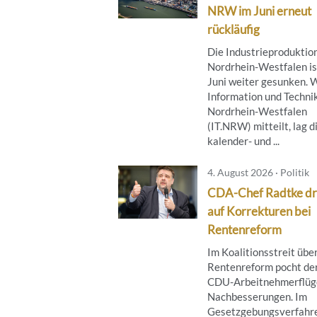
NRW im Juni erneut
rückläufig
Die Industrieproduktion
Nordrhein-Westfalen is
Juni weiter gesunken. 
Information und Techni
Nordrhein-Westfalen
(IT.NRW) mitteilt, lag d
kalender- und ...
4. August 2026 · Politik
CDA-Chef Radtke dr
auf Korrekturen bei
Rentenreform
Im Koalitionsstreit über
Rentenreform pocht de
CDU-Arbeitnehmerflüge
Nachbesserungen. Im
Gesetzgebungsverfahr