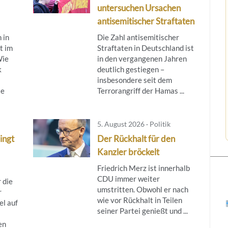
untersuchen Ursachen
antisemitischer Straftaten
 in
Die Zahl antisemitischer
t im
Straftaten in Deutschland ist
Wie
in den vergangenen Jahren
k
deutlich gestiegen –
insbesondere seit dem
ie
Terrorangriff der Hamas ...
5. August 2026 · Politik
ingt
Der Rückhalt für den
Kanzler bröckelt
Friedrich Merz ist innerhalb
CDU immer weiter
 die
umstritten. Obwohl er nach
r
wie vor Rückhalt in Teilen
l auf
seiner Partei genießt und ...
en