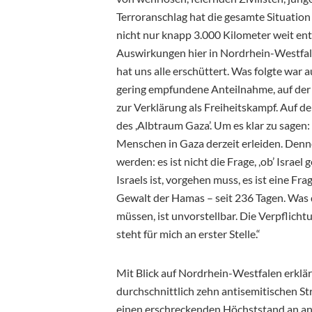
Terroranschlag hat die gesamte Situatio
nicht nur knapp 3.000 Kilometer weit ent
Auswirkungen hier in Nordrhein-Westfalen
hat uns alle erschüttert. Was folgte war a
gering empfundene Anteilnahme, auf der 
zur Verklärung als Freiheitskampf. Auf d
des ,Albtraum Gaza’. Um es klar zu sagen:
Menschen in Gaza derzeit erleiden. Den
werden: es ist nicht die Frage, ,ob’ Israe
Israels ist, vorgehen muss, es ist eine Fr
Gewalt der Hamas – seit 236 Tagen. Was
müssen, ist unvorstellbar. Die Verpflicht
steht für mich an erster Stelle.“
Mit Blick auf Nordrhein-Westfalen erklä
durchschnittlich zehn antisemitischen S
einen erschreckenden Höchststand an ant