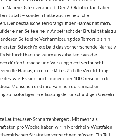
n im Nahen Osten verändert. Der 7. Oktober fand aber
fernt statt – sondern hatte auch erhebliche
. Der bestialische Terrorangriff der Hamas hat mich,
uf der einen Seite eine in Anbetracht der Brutalität als zu
anderen Seite eine Verharmlosung des Terrors bis hin
en ersten Schock folgte bald das vorherrschende Narrativ
 Es ist furchtbar und kaum auszuhalten, was die
noch dürfen Ursache und Wirkung nicht vertauscht
l gegen die Hamas, deren erklärtes Ziel die Vernichtung
age des ,wie’. Es sind noch immer über 100 Geiseln in der
 diese Menschen und ihre Familien durchmachen
ung zur sofortigen Freilassung der unschuldigen Geiseln
rte Leutheusser-Schnarrenberger: „Mit mehr als
traftaten pro Woche haben wir in Nordrhein-Westfalen
isemitischen Straftaten verzeichnen müssen. Ein Teil