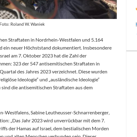
 Foto: Roland W. Waniek
hen Straftaten in Nordrhein-Westfalen und 5.164
nd ein neuer Höchststand dokumentiert. Insbesondere
srael am 7. Oktober 2023 hat die Zahl der
mmen: 323 der 547 antisemitischen Straftaten in
Quartal des Jahres 2023 verzeichnet. Diese wurden
igiöse Ideologie“ und „ausländische Ideologie“
sind die antisemitischen Straftaten aus dem
in-Westfalens, Sabine Leutheusser-Schnarrenberger
,
uation: „Das Jahr 2023 wird unverrückbar mit dem 7.
iffs der Hamas auf Israel, dem bestialischen Morden
gen und alten Menschen verbunden sein. Dieser