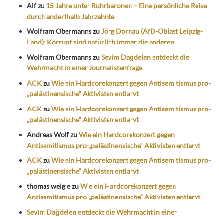
Alf
zu
15 Jahre unter Ruhrbaronen – Eine persönliche Reise
durch anderthalb Jahrzehnte
Wolfram Obermanns
zu
Jörg Dornau (AfD-Oblast Leipzig-
Land): Korrupt sind natürlich immer die anderen
Wolfram Obermanns
zu
Sevim Dağdelen entdeckt die
Wehrmacht in einer Journalistenfrage
ACK
zu
Wie ein Hardcorekonzert gegen Antisemitismus pro-
„palästinensische“ Aktivisten entlarvt
ACK
zu
Wie ein Hardcorekonzert gegen Antisemitismus pro-
„palästinensische“ Aktivisten entlarvt
Andreas Wolf
zu
Wie ein Hardcorekonzert gegen
Antisemitismus pro-„palästinensische“ Aktivisten entlarvt
ACK
zu
Wie ein Hardcorekonzert gegen Antisemitismus pro-
„palästinensische“ Aktivisten entlarvt
thomas weigle
zu
Wie ein Hardcorekonzert gegen
Antisemitismus pro-„palästinensische“ Aktivisten entlarvt
Sevim Dağdelen entdeckt die Wehrmacht in einer