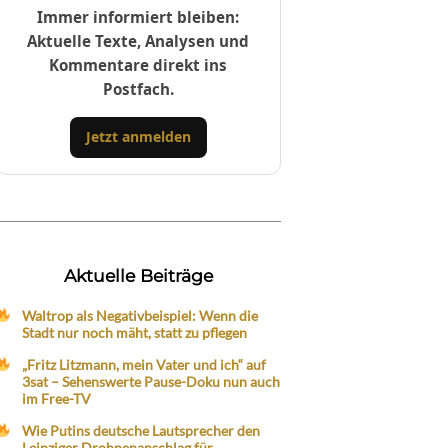
Immer informiert bleiben:
Aktuelle Texte, Analysen und
Kommentare direkt ins
Postfach.
Jetzt anmelden
Aktuelle Beiträge
Waltrop als Negativbeispiel: Wenn die
Stadt nur noch mäht, statt zu pflegen
„Fritz Litzmann, mein Vater und ich“ auf
3sat – Sehenswerte Pause-Doku nun auch
im Free-TV
Wie Putins deutsche Lautsprecher den
Leipziger Drohnenanschlag für