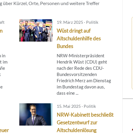
 über Kürzel, Orte, Personen und weitere Treffer
aft
19. März 2025 · Politik
in
Wüst dringt auf
Altschuldenhilfe des
Bundes
 in
NRW-Ministerpräsident
t im
Hendrik Wüst (CDU) geht
Wie
nach der Rede des CDU-
k
Bundesvorsitzenden
Friedrich Merz am Dienstag
ie
im Bundestag davon aus,
dass eine ...
15. Mai 2025 · Politik
NRW-Kabinett beschließt
Gesetzentwurf zur
neuer
Altschuldenlösung