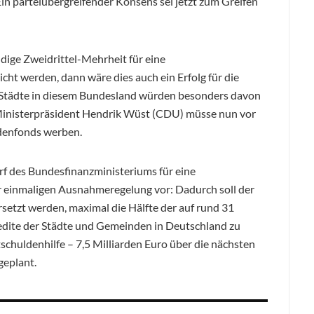
in parteiübergreifender Konsens sei jetzt zum Greifen
ndige Zweidrittel-Mehrheit für eine
ht werden, dann wäre dies auch ein Erfolg für die
tädte in diesem Bundesland würden besonders davon
-Ministerpräsident Hendrik Wüst (CDU) müsse nun vor
denfonds werben.
f des Bundesfinanzministeriums für eine
er einmaligen Ausnahmeregelung vor: Dadurch soll der
setzt werden, maximal die Hälfte der auf rund 31
redite der Städte und Gemeinden in Deutschland zu
chuldenhilfe – 7,5 Milliarden Euro über die nächsten
geplant.