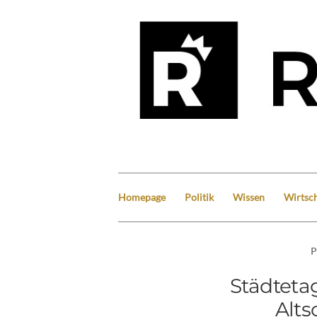
Homepage
Politik
Wissen
Wirtsch
P
Städteta
Alts