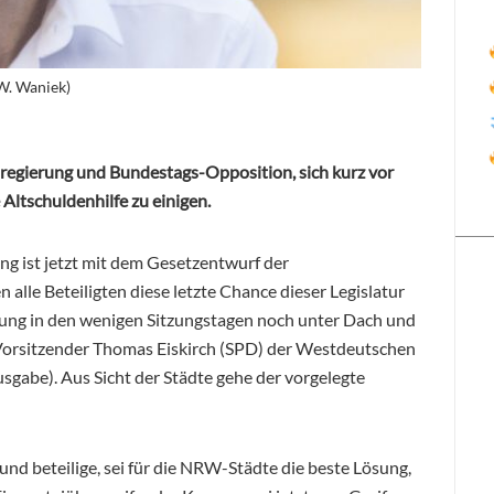
W. Waniek)
regierung und Bundestags-Opposition, sich kurz vor
ltschuldenhilfe zu einigen.
ung ist jetzt mit dem Gesetzentwurf der
alle Beteiligten diese letzte Chance dieser Legislatur
ng in den wenigen Sitzungstagen noch unter Dach und
Vorsitzender Thomas Eiskirch (SPD) der Westdeutschen
abe). Aus Sicht der Städte gehe der vorgelegte
und beteilige, sei für die NRW-Städte die beste Lösung,