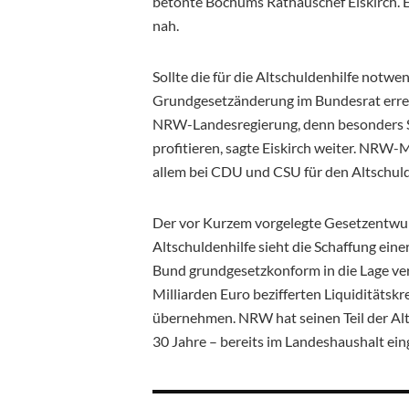
betonte Bochums Rathauschef Eiskirch. E
nah.
Sollte die für die Altschuldenhilfe notwe
Grundgesetzänderung im Bundesrat erreic
NRW-Landesregierung, denn besonders S
profitieren, sagte Eiskirch weiter. NRW
allem bei CDU und CSU für den Altschul
Der vor Kurzem vorgelegte Gesetzentwur
Altschuldenhilfe sieht die Schaffung ein
Bund grundgesetzkonform in die Lage ver
Milliarden Euro bezifferten Liquiditätsk
übernehmen. NRW hat seinen Teil der Alts
30 Jahre – bereits im Landeshaushalt ein