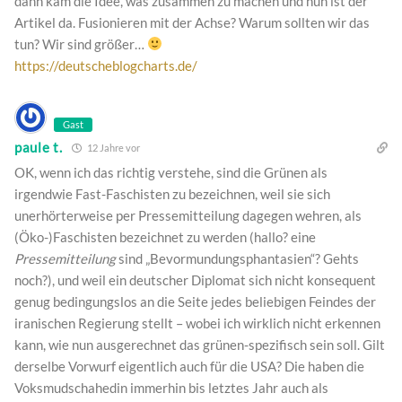
dann kam die Idee, was zusammen zu machen und nun ist der
Artikel da. Fusionieren mit der Achse? Warum sollten wir das
tun? Wir sind größer…
https://deutscheblogcharts.de/
Gast
paule t.
12 Jahre vor
OK, wenn ich das richtig verstehe, sind die Grünen als
irgendwie Fast-Faschisten zu bezeichnen, weil sie sich
unerhörterweise per Pressemitteilung dagegen wehren, als
(Öko-)Faschisten bezeichnet zu werden (hallo? eine
Pressemitteilung
sind „Bevormundungsphantasien“? Gehts
noch?), und weil ein deutscher Diplomat sich nicht konsequent
genug bedingungslos an die Seite jedes beliebigen Feindes der
iranischen Regierung stellt – wobei ich wirklich nicht erkennen
kann, wie nun ausgerechnet das grünen-spezifisch sein soll. Gilt
derselbe Vorwurf eigentlich auch für die USA? Die haben die
Voksmudschahedin immerhin bis letztes Jahr auch als