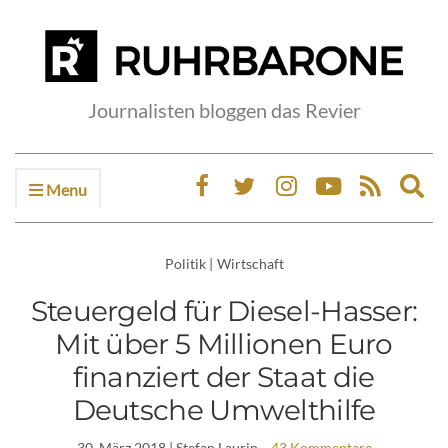
Journalisten bloggen das Revier
Menu
Ex
sea
fo
Politik
|
Wirtschaft
Steuergeld für Diesel-Hasser:
Mit über 5 Millionen Euro
finanziert der Staat die
Deutsche Umwelthilfe
30. März 2018
| Stefan Laurin
43 Kommentare