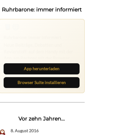
Ruhrbarone: immer informiert
Ruhrbarone auf allen Geräten
Lies unterwegs weiter, speichere
Beiträge und behalte neue Texte
direkt im Browser im Blick.
App herunterladen
Browser Suite installieren
Vor zehn Jahren...
8. August 2016