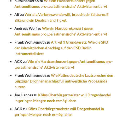
nussknacker56
zu
Wie ein Hardcorekonzert gegen
Antisemitismus pro-„palästinensische“ Aktivisten entlarvt
Alf
zu
Wer die Verkehrswende will, braucht ein faltbares E
Bike und ein Deutschland Ticket.
Andreas Wolf
zu
Wie ein Hardcorekonzert gegen
Antisemitismus pro-„palästinensische“ Aktivisten entlarvt
Frank Wohlgemuth
zu
Artikel 3 Grundgesetz: Wie die SPD
den islamistischen Anschlag auf den CSD Berlin
instrumentalisiert
ACK
zu
Wie ein Hardcorekonzert gegen Antisemitismus pro-
„palästinensische“ Aktivisten entlarvt
Frank Wohlgemuth
zu
Wie Putins deutsche Lautsprecher den
Leipziger Drohnenanschlag für antiwestliche Propaganda
nutzen
Joe Hannes
zu
Kölns Oberbürgermeister will Drogenhandel
in geringen Mengen noch ermöglichen
ACK
zu
Kölns Oberbürgermeister will Drogenhandel in
geringen Mengen noch ermöglichen