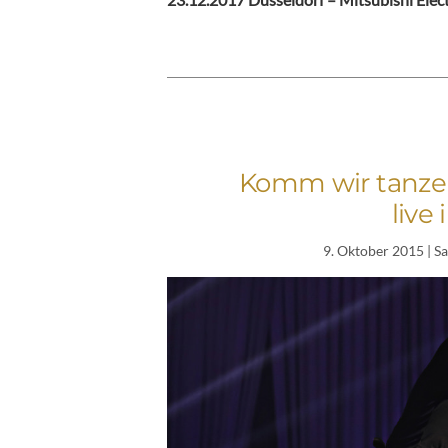
Komm wir tanze
live
9. Oktober 2015
| S