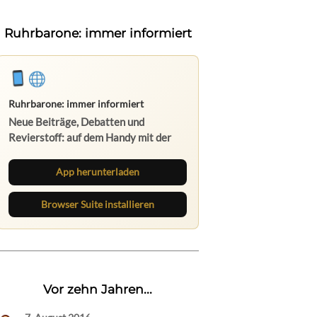
Ruhrbarone: immer informiert
Ruhrbarone: immer informiert
Neue Beiträge, Debatten und
Revierstoff: auf dem Handy mit der
App, am Rechner mit der Browser
Suite.
App herunterladen
Browser Suite installieren
Vor zehn Jahren...