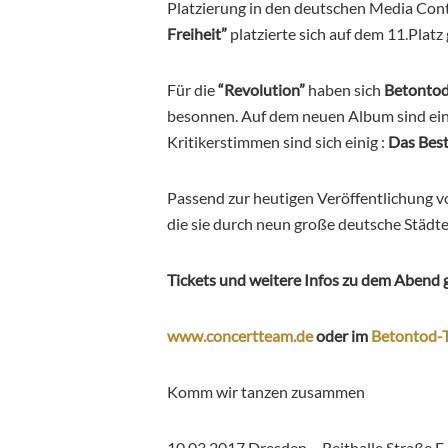
Platzierung in den deutschen Media Cont
Freiheit”
platzierte sich auf dem 11.Platz
Für die
“Revolution”
haben sich
Betonto
besonnen. Auf dem neuen Album sind ein
Kritikerstimmen sind sich einig
:
Das Best
Passend zur heutigen Veröffentlichung vo
die sie durch neun große deutsche Städte
Tickets und weitere Infos zu dem Abend g
www.concertteam.de
oder im
Betontod-
Komm wir tanzen zusammen
10.03.2017 Dresden – Reithalle Straße E