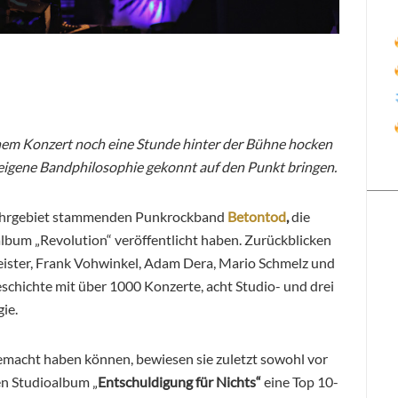
einem Konzert noch eine Stunde hinter der Bühne hocken
e eigene Bandphilosophie gekonnt auf den Punkt bringen.
 Ruhrgebiet stammenden Punkrockband
Betontod
,
die
album „Revolution“ veröffentlicht haben. Zurückblicken
ster, Frank Vohwinkel, Adam Dera, Mario Schmelz und
chichte mit über 1000 Konzerte, acht Studio- und drei
ie.
 gemacht haben können, bewiesen sie zuletzt sowohl vor
ten Studioalbum „
Entschuldigung für Nichts“
eine Top 10-