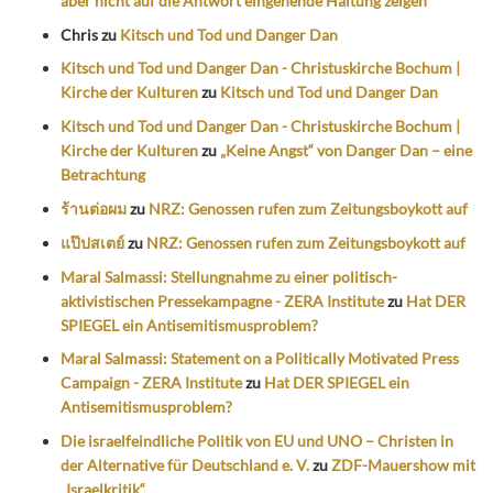
aber nicht auf die Antwort eingehende Haltung zeigen“
Chris
zu
Kitsch und Tod und Danger Dan
Kitsch und Tod und Danger Dan - Christuskirche Bochum |
Kirche der Kulturen
zu
Kitsch und Tod und Danger Dan
Kitsch und Tod und Danger Dan - Christuskirche Bochum |
Kirche der Kulturen
zu
„Keine Angst“ von Danger Dan – eine
Betrachtung
ร้านต่อผม
zu
NRZ: Genossen rufen zum Zeitungsboykott auf
แป๊ปสเตย์
zu
NRZ: Genossen rufen zum Zeitungsboykott auf
Maral Salmassi: Stellungnahme zu einer politisch-
aktivistischen Pressekampagne - ZERA Institute
zu
Hat DER
SPIEGEL ein Antisemitismusproblem?
Maral Salmassi: Statement on a Politically Motivated Press
Campaign - ZERA Institute
zu
Hat DER SPIEGEL ein
Antisemitismusproblem?
Die israelfeindliche Politik von EU und UNO – Christen in
der Alternative für Deutschland e. V.
zu
ZDF-Mauershow mit
„Israelkritik“