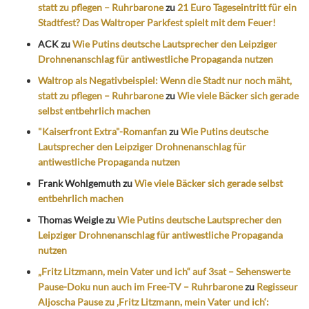
statt zu pflegen – Ruhrbarone
zu
21 Euro Tageseintritt für ein
Stadtfest? Das Waltroper Parkfest spielt mit dem Feuer!
ACK
zu
Wie Putins deutsche Lautsprecher den Leipziger
Drohnenanschlag für antiwestliche Propaganda nutzen
Waltrop als Negativbeispiel: Wenn die Stadt nur noch mäht,
statt zu pflegen – Ruhrbarone
zu
Wie viele Bäcker sich gerade
selbst entbehrlich machen
"Kaiserfront Extra"-Romanfan
zu
Wie Putins deutsche
Lautsprecher den Leipziger Drohnenanschlag für
antiwestliche Propaganda nutzen
Frank Wohlgemuth
zu
Wie viele Bäcker sich gerade selbst
entbehrlich machen
Thomas Weigle
zu
Wie Putins deutsche Lautsprecher den
Leipziger Drohnenanschlag für antiwestliche Propaganda
nutzen
„Fritz Litzmann, mein Vater und ich“ auf 3sat – Sehenswerte
Pause-Doku nun auch im Free-TV – Ruhrbarone
zu
Regisseur
Aljoscha Pause zu ‚Fritz Litzmann, mein Vater und ich‘: