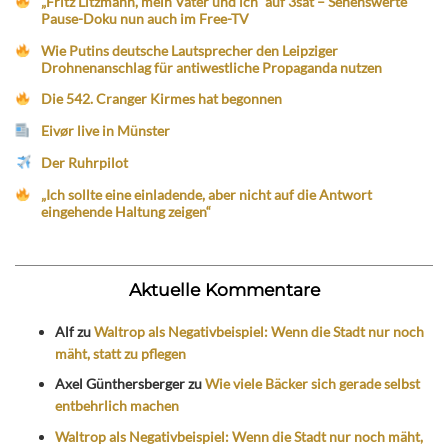
„Fritz Litzmann, mein Vater und ich“ auf 3sat – Sehenswerte
Pause-Doku nun auch im Free-TV
Wie Putins deutsche Lautsprecher den Leipziger
Drohnenanschlag für antiwestliche Propaganda nutzen
Die 542. Cranger Kirmes hat begonnen
Eivør live in Münster
Der Ruhrpilot
„Ich sollte eine einladende, aber nicht auf die Antwort
eingehende Haltung zeigen“
Aktuelle Kommentare
Alf
zu
Waltrop als Negativbeispiel: Wenn die Stadt nur noch
mäht, statt zu pflegen
Axel Günthersberger
zu
Wie viele Bäcker sich gerade selbst
entbehrlich machen
Waltrop als Negativbeispiel: Wenn die Stadt nur noch mäht,