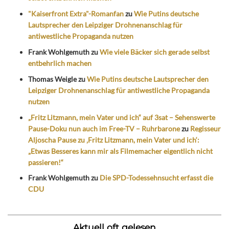
"Kaiserfront Extra"-Romanfan
zu
Wie Putins deutsche
Lautsprecher den Leipziger Drohnenanschlag für
antiwestliche Propaganda nutzen
Frank Wohlgemuth
zu
Wie viele Bäcker sich gerade selbst
entbehrlich machen
Thomas Weigle
zu
Wie Putins deutsche Lautsprecher den
Leipziger Drohnenanschlag für antiwestliche Propaganda
nutzen
„Fritz Litzmann, mein Vater und ich“ auf 3sat – Sehenswerte
Pause-Doku nun auch im Free-TV – Ruhrbarone
zu
Regisseur
Aljoscha Pause zu ‚Fritz Litzmann, mein Vater und ich‘:
„Etwas Besseres kann mir als Filmemacher eigentlich nicht
passieren!“
Frank Wohlgemuth
zu
Die SPD-Todessehnsucht erfasst die
CDU
Aktuell oft gelesen