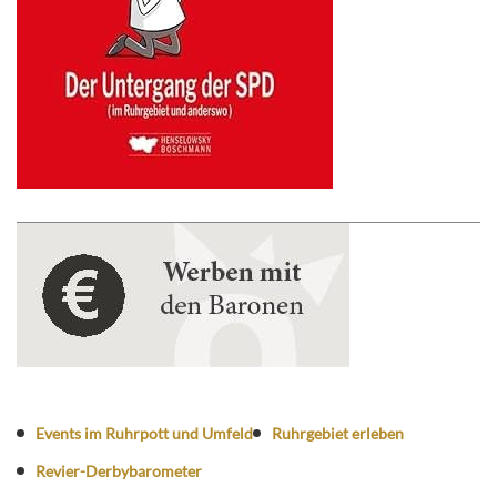
Events im Ruhrpott und Umfeld
Ruhrgebiet erleben
Revier-Derbybarometer