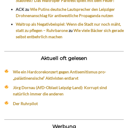
Stadtfest? Das Waltroper Parkfest spielt mit dem Feuer!
ACK
zu
Wie Putins deutsche Lautsprecher den Leipziger
Drohnenanschlag für antiwestliche Propaganda nutzen
Waltrop als Negativbeispiel: Wenn die Stadt nur noch mäht,
statt zu pflegen – Ruhrbarone
zu
Wie viele Bäcker sich gerade
selbst entbehrlich machen
Aktuell oft gelesen
Wie ein Hardcorekonzert gegen Antisemitismus pro-
„palästinensische“ Aktivisten entlarvt
Jörg Dornau (AfD-Oblast Leipzig-Land): Korrupt sind
natürlich immer die anderen
Der Ruhrpilot
Werbung