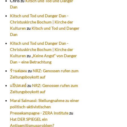
Chris
zu
Kitsch und Tod und Danger
Dan
Kitsch und Tod und Danger Dan -
Christuskirche Bochum | Kirche der
Kulturen
zu
Kitsch und Tod und Danger
Dan
Kitsch und Tod und Danger Dan -
Christuskirche Bochum | Kirche der
Kulturen
zu
„Keine Angst“ von Danger
Dan – eine Betrachtung
ร้านต่อผม
zu
NRZ: Genossen rufen zum
Zeitungsboykott auf
แป๊ปสเตย์
zu
NRZ: Genossen rufen zum
Zeitungsboykott auf
Maral Salmassi: Stellungnahme zu einer
politisch-aktivistischen
Pressekampagne - ZERA Institute
zu
Hat DER SPIEGEL ein
Antisemitismusproblem?