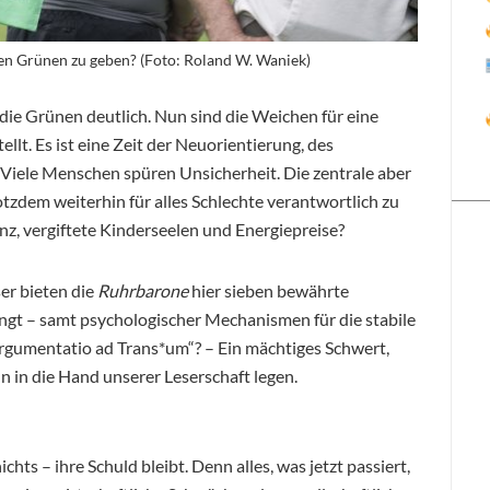
den Grünen zu geben? (Foto: Roland W. Waniek)
die Grünen deutlich. Nun sind die Weichen für eine
llt. Es ist eine Zeit der Neuorientierung, des
 Viele Menschen spüren Unsicherheit. Die zentrale aber
otzdem weiterhin für alles Schlechte verantwortlich zu
nz, vergiftete Kinderseelen und Energiepreise?
er bieten die
Ruhrbarone
hier sieben bewährte
lingt – samt psychologischer Mechanismen für die stabile
„Argumentatio ad Trans*um“? – Ein mächtiges Schwert,
un in die Hand unserer Leserschaft legen.
hts – ihre Schuld bleibt. Denn alles, was jetzt passiert,