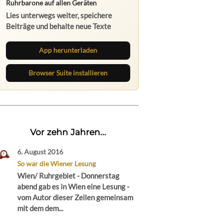
Ruhrbarone auf allen Geräten
Lies unterwegs weiter, speichere
Beiträge und behalte neue Texte
direkt im Browser im Blick.
App herunterladen
Browser Suite installieren
Vor zehn Jahren...
6. August 2016
So war die Wiener Lesung
Wien/ Ruhrgebiet - Donnerstag
abend gab es in Wien eine Lesung -
vom Autor dieser Zeilen gemeinsam
mit dem dem...