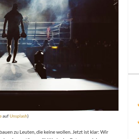
e
auf
Unsplash
)
auen zu Leuten, die keine wollen. Jetzt ist klar: Wir