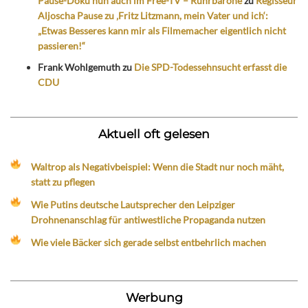
Pause-Doku nun auch im Free-TV – Ruhrbarone
zu
Regisseur
Aljoscha Pause zu ‚Fritz Litzmann, mein Vater und ich‘:
„Etwas Besseres kann mir als Filmemacher eigentlich nicht
passieren!“
Frank Wohlgemuth
zu
Die SPD-Todessehnsucht erfasst die
CDU
Aktuell oft gelesen
Waltrop als Negativbeispiel: Wenn die Stadt nur noch mäht,
statt zu pflegen
Wie Putins deutsche Lautsprecher den Leipziger
Drohnenanschlag für antiwestliche Propaganda nutzen
Wie viele Bäcker sich gerade selbst entbehrlich machen
Werbung