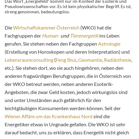
Das Wort „Energiefeld“ kommt nur im Kontext der Esoterik und
Pseudowissenschaften vor. Es ist kein physikalischer Begriff. Es ist,
streng genommen, bedeutungslos.
Die
Wirtschaftskammer Österreich
(WKO) hat die
Fachgruppen der
Human-
und
Tierenergetik
ins Leben
gerufen. Sie stehen neben den Fachgruppen
Astrologie
(Erstellung von Horoskopen und deren Interpretation) und
Lebensraumconsulting
(
Feng Shui
,
Geomantie
,
Radiästhesie
,
etc.). Sie stehen dort, wo sie auch hingehören, neben den
anderen fragwürdigen Berufsgruppen, die in Österreich von
der WKO betreut werden, neben anderen Esoterik-
Angeboten, die zwar Geld kosten, jedoch wirkungslos sind
und unter Umständen auch gefährlich für den
leichtgläubigen Konsumenten werden können. Seit der
Wiener Affäre um das Krankenhaus Nord
sind die
Energetiker etwas in Ungnade gefallen. Die WKO ist sehr
darauf bedacht, uns zu erklären, dass Energetik nicht gleich