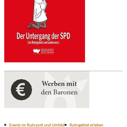
Events im Ruhrpott und Umfeld
Ruhrgebiet erleben