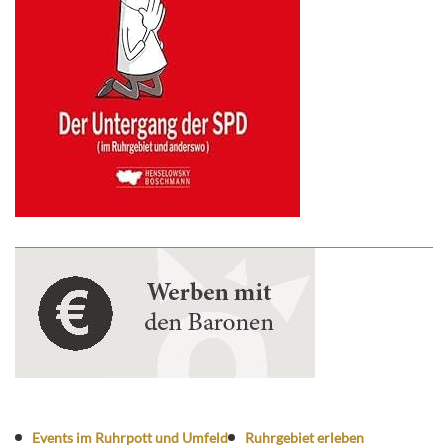
Events im Ruhrpott und Umfeld
Ruhrgebiet erleben