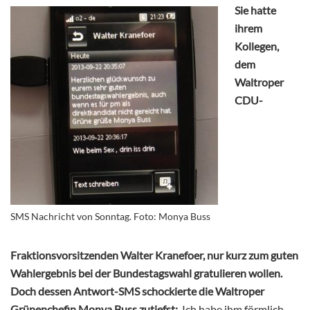
Sie hatte
ihrem
Kollegen,
dem
Waltroper
CDU-
SMS Nachricht von Sonntag. Foto: Monya Buss
Fraktionsvorsitzenden Walter Kranefoer, nur kurz zum guten
Wahlergebnis bei der Bundestagswahl gratulieren wollen.
Doch dessen Antwort-SMS schockierte die Waltroper
Grünenchefin Monya Buss zutiefst:
‚Ich habe ihm förmlich,