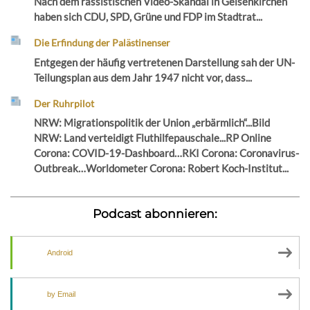
Nach dem rassistischen Video-Skandal in Gelsenkirchen
haben sich CDU, SPD, Grüne und FDP im Stadtrat...
Die Erfindung der Palästinenser
Entgegen der häufig vertretenen Darstellung sah der UN-
Teilungsplan aus dem Jahr 1947 nicht vor, dass...
Der Ruhrpilot
NRW: Migrationspolitik der Union „erbärmlich“...Bild
NRW: Land verteidigt Fluthilfepauschale...RP Online
Corona: COVID-19-Dashboard…RKI Corona: Coronavirus-
Outbreak…Worldometer Corona: Robert Koch-Institut...
Podcast abonnieren:
Android
by Email