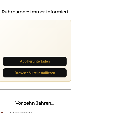
Ruhrbarone: immer informiert
Ruhrbarone auf allen Geräten
Lies unterwegs weiter, speichere
Beiträge und behalte neue Texte
direkt im Browser im Blick.
App herunterladen
Browser Suite installieren
Vor zehn Jahren...