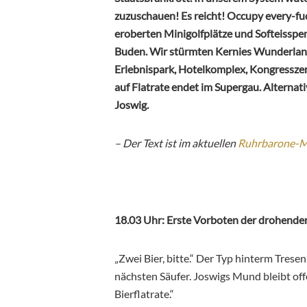
zuzuschauen! Es reicht! Occupy every-fuc
eroberten Minigolfplätze und Softeisspe
Buden. Wir stürmten Kernies Wunderland i
Erlebnispark, Hotelkomplex, Kongressze
auf Flatrate endet im Supergau. Alternat
Joswig.
– Der Text ist im aktuellen
Ruhrbarone-
18.03 Uhr: Erste Vorboten der drohende
„Zwei Bier, bitte.“ Der Typ hinterm Trese
nächsten Säufer. Joswigs Mund bleibt offen
Bierflatrate.“