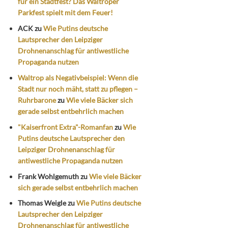
für ein Stadtfest? Das Waltroper
Parkfest spielt mit dem Feuer!
ACK
zu
Wie Putins deutsche
Lautsprecher den Leipziger
Drohnenanschlag für antiwestliche
Propaganda nutzen
Waltrop als Negativbeispiel: Wenn die
Stadt nur noch mäht, statt zu pflegen –
Ruhrbarone
zu
Wie viele Bäcker sich
gerade selbst entbehrlich machen
"Kaiserfront Extra"-Romanfan
zu
Wie
Putins deutsche Lautsprecher den
Leipziger Drohnenanschlag für
antiwestliche Propaganda nutzen
Frank Wohlgemuth
zu
Wie viele Bäcker
sich gerade selbst entbehrlich machen
Thomas Weigle
zu
Wie Putins deutsche
Lautsprecher den Leipziger
Drohnenanschlag für antiwestliche