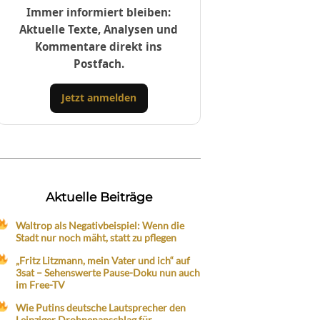
Immer informiert bleiben:
Aktuelle Texte, Analysen und
Kommentare direkt ins
Postfach.
Jetzt anmelden
Aktuelle Beiträge
Waltrop als Negativbeispiel: Wenn die
Stadt nur noch mäht, statt zu pflegen
„Fritz Litzmann, mein Vater und ich“ auf
3sat – Sehenswerte Pause-Doku nun auch
im Free-TV
Wie Putins deutsche Lautsprecher den
Leipziger Drohnenanschlag für