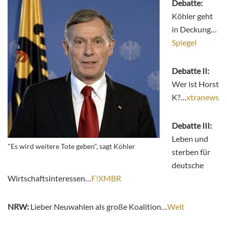
Debatte:
Köhler geht
in Deckung…
Spiegel
Debatte II:
Wer ist Horst
K?…
xtranews
Debatte III:
Leben und
"Es wird weitere Tote geben", sagt Köhler
sterben für
deutsche
Wirtschaftsinteressen…
F!XMBR
NRW:
Lieber Neuwahlen als große Koalition…
Welt