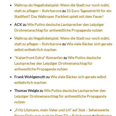
Waltrop als Negativbeispiel: Wenn die Stadt nur noch mäht,
statt zu pflegen – Ruhrbarone
zu
21 Euro Tageseintritt für ein
Stadtfest? Das Waltroper Parkfest spielt mit dem Feuer!
ACK
zu
Wie Putins deutsche Lautsprecher den Leipziger
Drohnenanschlag für antiwestliche Propaganda nutzen
Waltrop als Negativbeispiel: Wenn die Stadt nur noch mäht,
statt zu pflegen – Ruhrbarone
zu
Wie viele Bäcker sich gerade
selbst entbehrlich machen
"Kaiserfront Extra"-Romanfan
zu
Wie Putins deutsche
Lautsprecher den Leipziger Drohnenanschlag für
antiwestliche Propaganda nutzen
Frank Wohlgemuth
zu
Wie viele Bäcker sich gerade selbst
entbehrlich machen
Thomas Weigle
zu
Wie Putins deutsche Lautsprecher den
Leipziger Drohnenanschlag für antiwestliche Propaganda
nutzen
„Fritz Litzmann, mein Vater und ich“ auf 3sat – Sehenswerte
Pause-Doku nun auch im Free-TV – Ruhrbarone
zu
Regisseur