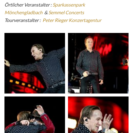
Örtlicher Veranstalter :
Sparkassenpark
Mönchengladbach
&
Semmel Concerts
Tourveranstalter :
Peter Rieger Konzertagentur