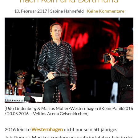
10. Februar 2017
| Sabine Hahnefeld
Keine Kommentare
[Udo Lindenberg & Marius Müller-Westernhagen #KeinePanik2016
/ 20.05.2016 – Veltins Arena Gelsenkirchen]
2016 feierte
Westernhagen
nicht nur sein 50-jähriges
Jubiläum als Musiker, sondern er sorgte im letzten Jahr in der