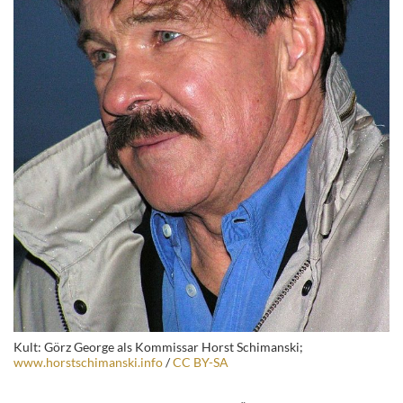
Kult: Görz George als Kommissar Horst Schimanski;
www.horstschimanski.info
/
CC BY-SA