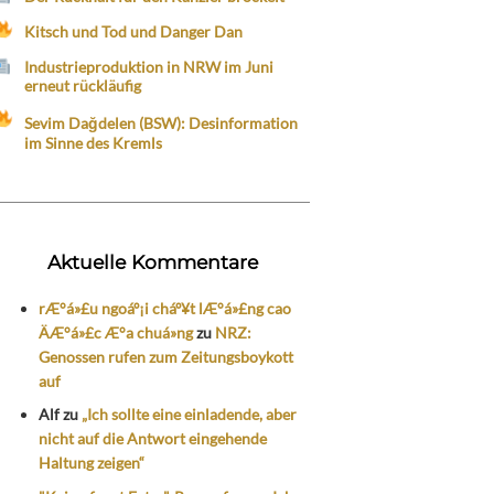
Kitsch und Tod und Danger Dan
Industrieproduktion in NRW im Juni
erneut rückläufig
Sevim Dağdelen (BSW): Desinformation
im Sinne des Kremls
Aktuelle Kommentare
rÆ°á»£u ngoáº¡i cháº¥t lÆ°á»£ng cao
ÄÆ°á»£c Æ°a chuá»ng
zu
NRZ:
Genossen rufen zum Zeitungsboykott
auf
Alf
zu
„Ich sollte eine einladende, aber
nicht auf die Antwort eingehende
Haltung zeigen“