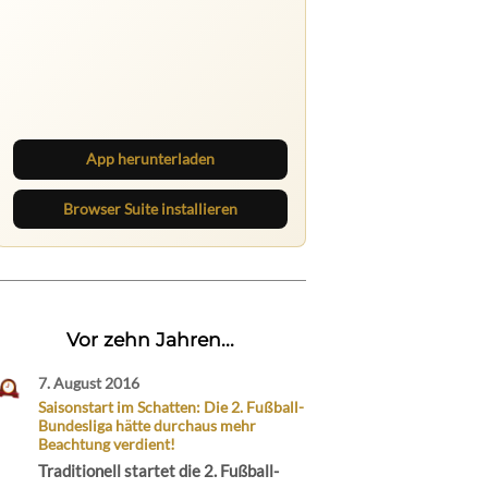
Ruhrbarone auf allen Geräten
Lies unterwegs weiter, speichere
Beiträge und behalte neue Texte
direkt im Browser im Blick.
App herunterladen
Browser Suite installieren
Vor zehn Jahren...
7. August 2016
Saisonstart im Schatten: Die 2. Fußball-
Bundesliga hätte durchaus mehr
Beachtung verdient!
Traditionell startet die 2. Fußball-