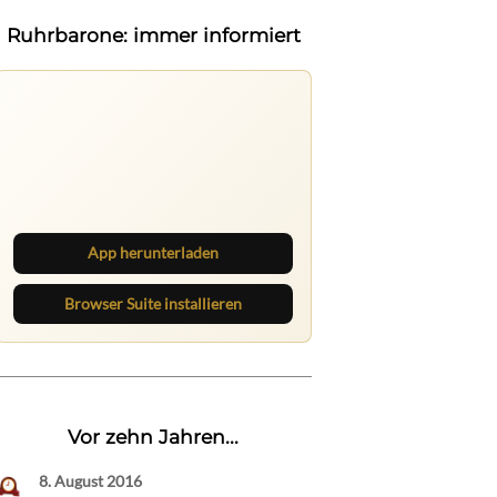
Ruhrbarone: immer informiert
Ruhrbarone auf allen Geräten
Lies unterwegs weiter, speichere
Beiträge und behalte neue Texte
direkt im Browser im Blick.
App herunterladen
Browser Suite installieren
Vor zehn Jahren...
8. August 2016