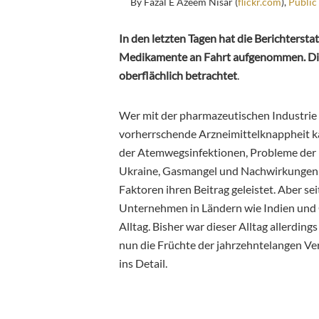
By Fazal E Azeem Nisar (
flickr.com
),
Public
In den letzten Tagen hat die Berichtersta
Medikamente an Fahrt aufgenommen. Die
oberflächlich betrachtet
.
Wer mit der pharmazeutischen Industrie n
vorherrschende Arzneimittelknappheit k
der Atemwegsinfektionen, Probleme der L
Ukraine, Gasmangel und Nachwirkungen de
Faktoren ihren Beitrag geleistet. Aber 
Unternehmen in Ländern wie Indien und 
Alltag. Bisher war dieser Alltag allerding
nun die Früchte der jahrzehntelangen Verf
ins Detail.