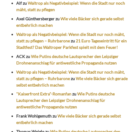
Alf
zu
Waltrop als Negativbeispiel: Wenn die Stadt nur noch
mäht, statt zu pflegen
Axel Günthersberger
zu
Wie viele Bäcker sich gerade selbst
entbehrlich machen
Waltrop als Negativbeispiel: Wenn die Stadt nur noch mäht,
statt zu pflegen – Ruhrbarone
zu
21 Euro Tageseintritt für ein
Stadtfest? Das Waltroper Parkfest spielt mit dem Feuer!
ACK
zu
Wie Putins deutsche Lautsprecher den Leipziger
Drohnenanschlag für antiwestliche Propaganda nutzen
Waltrop als Negativbeispiel: Wenn die Stadt nur noch mäht,
statt zu pflegen – Ruhrbarone
zu
Wie viele Bäcker sich gerade
selbst entbehrlich machen
"Kaiserfront Extra"-Romanfan
zu
Wie Putins deutsche
Lautsprecher den Leipziger Drohnenanschlag für
antiwestliche Propaganda nutzen
Frank Wohlgemuth
zu
Wie viele Bäcker sich gerade selbst
entbehrlich machen
Thomas Weigle
zu
Wie Putins deutsche Lautsprecher den