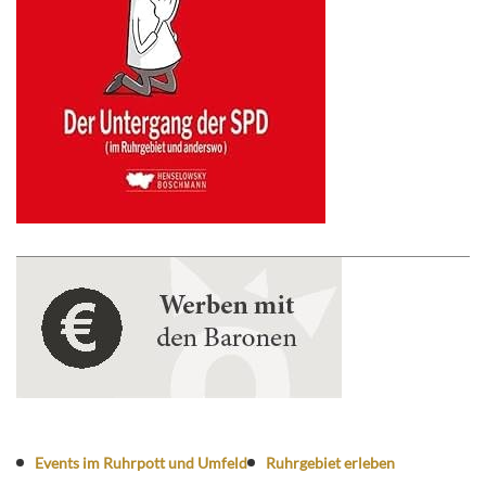
Events im Ruhrpott und Umfeld
Ruhrgebiet erleben