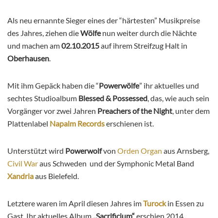
Als neu ernannte Sieger eines der “härtesten” Musikpreise
des Jahres, ziehen die
Wölfe
nun weiter durch die Nächte
und machen am
02.10.2015
auf ihrem Streifzug Halt in
Oberhausen
.
Mit ihm Gepäck haben die “
Powerwölfe
” ihr aktuelles und
sechtes Studioalbum
Blessed & Possessed
, das, wie auch sein
Vorgänger vor zwei Jahren
Preachers of the Night
, unter dem
Plattenlabel
Napalm Records
erschienen ist.
Unterstützt wird
Powerwolf
von
Orden Organ
aus Arnsberg,
Civil War
aus Schweden und der Symphonic Metal Band
Xandria
aus Bielefeld.
Letztere waren im April diesen Jahres im
Turock
in Essen zu
Gast. Ihr aktuelles Album
„Sacrificium“
erschien 2014.