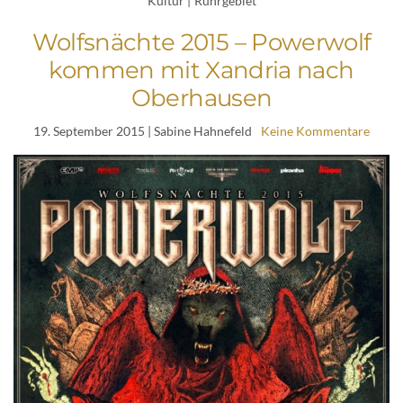
Kultur
|
Ruhrgebiet
Wolfsnächte 2015 – Powerwolf
kommen mit Xandria nach
Oberhausen
19. September 2015
| Sabine Hahnefeld
Keine Kommentare