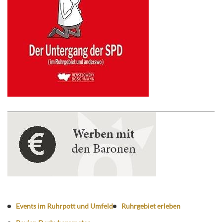
Events im Ruhrpott und Umfeld
Ruhrgebiet erleben