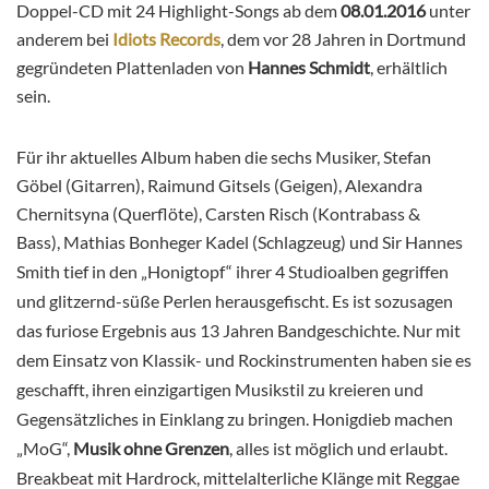
Doppel-CD mit 24 Highlight-Songs ab dem
08.01.2016
unter
anderem bei
Idiots Records
, dem vor 28 Jahren in Dortmund
gegründeten Plattenladen von
Hannes Schmidt
, erhältlich
sein.
Für ihr aktuelles Album haben die sechs Musiker,
Stefan
Göbel (Gitarren),
Raimund Gitsels (Geigen),
Alexandra
Chernitsyna (Querflöte),
Carsten Risch (Kontrabass &
Bass),
Mathias Bonheger Kadel (Schlagzeug) und
Sir Hannes
Smith
tief in den „Honigtopf“ ihrer 4 Studioalben gegriffen
und glitzernd-süße Perlen herausgefischt. Es ist sozusagen
das furiose Ergebnis aus 13 Jahren Bandgeschichte.
Nur mit
dem Einsatz von Klassik- und Rockinstrumenten haben sie es
geschafft, ihren einzigartigen Musikstil zu kreieren und
Gegensätzliches in Einklang zu bringen. Honigdieb machen
„MoG“,
Musik ohne Grenzen
, alles ist möglich und erlaubt.
Breakbeat mit Hardrock, mittelalterliche Klänge mit Reggae