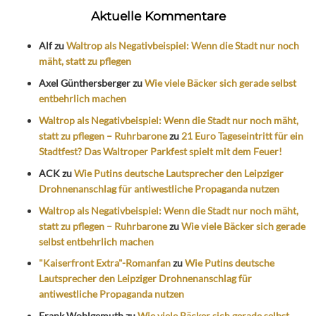
Aktuelle Kommentare
Alf
zu
Waltrop als Negativbeispiel: Wenn die Stadt nur noch
mäht, statt zu pflegen
Axel Günthersberger
zu
Wie viele Bäcker sich gerade selbst
entbehrlich machen
Waltrop als Negativbeispiel: Wenn die Stadt nur noch mäht,
statt zu pflegen – Ruhrbarone
zu
21 Euro Tageseintritt für ein
Stadtfest? Das Waltroper Parkfest spielt mit dem Feuer!
ACK
zu
Wie Putins deutsche Lautsprecher den Leipziger
Drohnenanschlag für antiwestliche Propaganda nutzen
Waltrop als Negativbeispiel: Wenn die Stadt nur noch mäht,
statt zu pflegen – Ruhrbarone
zu
Wie viele Bäcker sich gerade
selbst entbehrlich machen
"Kaiserfront Extra"-Romanfan
zu
Wie Putins deutsche
Lautsprecher den Leipziger Drohnenanschlag für
antiwestliche Propaganda nutzen
Frank Wohlgemuth
zu
Wie viele Bäcker sich gerade selbst