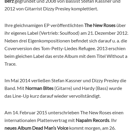
Berz
gegründet und
2008 von Bassist Stefan Kassner und
2012 von Gitarrist Dizzy Presley komplettiert.
Ihre gleichnamigen EP veröffentlichten
The New Roses
über
ihr eigenes Label (Vertrieb: Soulfood) am 21. Dezember 2012.
Neben drei Eigenkompositionen befindet sich darauf u. a. die
Coverversion des Tom-Petty-Liedes Refugee. 2013 erschien
beim gleichen Label das erste Album mit dem Titel Without a
Trace.
Im Mai 2014 verließen Stefan Kassner und Dizzy Presley die
Band. Mit
Norman Bites
(Gitarre) und Hardy (Bass) wurde
das Line-Up kurz darauf wieder vervollständigt.
Am 14. Februar 2015 unterschrieben The New Roses einen
internationalen Plattenvertrag mit
Napalm Records
.
Ihr
neues Album
Dead Man’s Voice
kommt morgen, am 26.