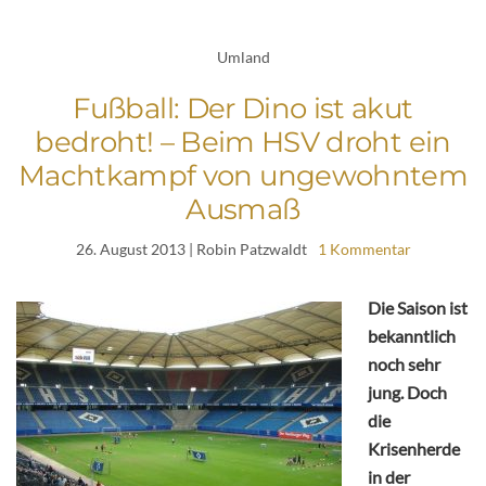
Umland
Fußball: Der Dino ist akut
bedroht! – Beim HSV droht ein
Machtkampf von ungewohntem
Ausmaß
26. August 2013
| Robin Patzwaldt
1 Kommentar
Die Saison ist
bekanntlich
noch sehr
jung. Doch
die
Krisenherde
in der