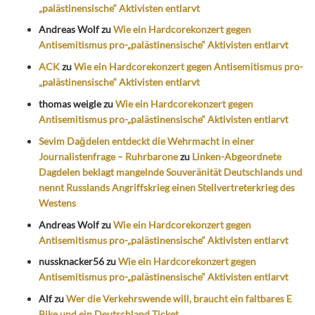
„palästinensische“ Aktivisten entlarvt
Andreas Wolf
zu
Wie ein Hardcorekonzert gegen
Antisemitismus pro-„palästinensische“ Aktivisten entlarvt
ACK
zu
Wie ein Hardcorekonzert gegen Antisemitismus pro-
„palästinensische“ Aktivisten entlarvt
thomas weigle
zu
Wie ein Hardcorekonzert gegen
Antisemitismus pro-„palästinensische“ Aktivisten entlarvt
Sevim Dağdelen entdeckt die Wehrmacht in einer
Journalistenfrage – Ruhrbarone
zu
Linken-Abgeordnete
Dagdelen beklagt mangelnde Souveränität Deutschlands und
nennt Russlands Angriffskrieg einen Stellvertreterkrieg des
Westens
Andreas Wolf
zu
Wie ein Hardcorekonzert gegen
Antisemitismus pro-„palästinensische“ Aktivisten entlarvt
nussknacker56
zu
Wie ein Hardcorekonzert gegen
Antisemitismus pro-„palästinensische“ Aktivisten entlarvt
Alf
zu
Wer die Verkehrswende will, braucht ein faltbares E
Bike und ein Deutschland Ticket.