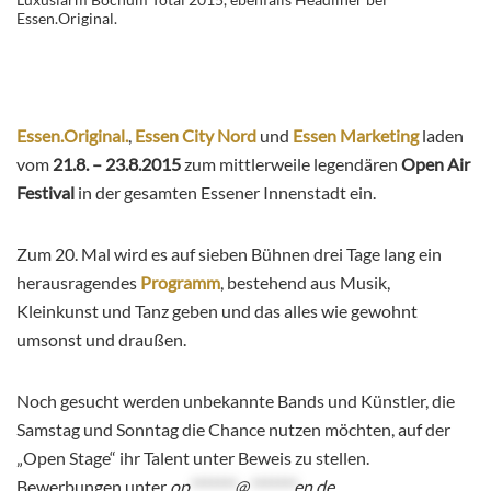
Essen.Original.
Essen.Original.
,
Essen City Nord
und
Essen Marketing
laden
vom
21.8. – 23.8.2015
zum mittlerweile legendären
Open Air
Festival
in der gesamten Essener Innenstadt ein.
Zum 20. Mal wird es auf sieben Bühnen drei Tage lang ein
herausragendes
Programm
, bestehend aus Musik,
Kleinkunst und Tanz geben und das alles wie gewohnt
umsonst und draußen.
Noch gesucht werden unbekannte Bands und Künstler, die
Samstag und Sonntag die Chance nutzen möchten, auf der
„Open Stage“ ihr Talent unter Beweis zu stellen.
Bewerbungen unter
op
*******
@
*******
en.de
.