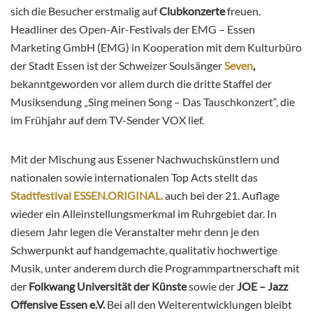
sich die Besucher erstmalig auf
Clubkonzerte
freuen.
Headliner des Open-Air-Festivals der EMG – Essen
Marketing GmbH (EMG) in Kooperation mit dem Kulturbüro
der Stadt Essen ist der Schweizer Soulsänger
Seven
,
bekanntgeworden vor allem durch die dritte Staffel der
Musiksendung „Sing meinen Song – Das Tauschkonzert“, die
im Frühjahr auf dem TV-Sender VOX lief.
Mit der Mischung aus Essener Nachwuchskünstlern und
nationalen sowie internationalen Top Acts stellt das
Stadtfestival ESSEN.ORIGINAL.
auch bei der 21. Auflage
wieder ein Alleinstellungsmerkmal im Ruhrgebiet dar. In
diesem Jahr legen die Veranstalter mehr denn je den
Schwerpunkt auf handgemachte, qualitativ hochwertige
Musik, unter anderem durch die Programmpartnerschaft mit
der
Folkwang Universität der Künste
sowie der
JOE – Jazz
Offensive Essen e.V.
Bei all den Weiterentwicklungen bleibt