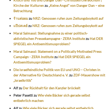
Kitsch und Tod und Danger Dan - Christuskirche Bochum |
Kirche der Kulturen
zu
„Keine Angst“ von Danger Dan – eine
Betrachtung
ร้านต่อผม
zu
NRZ: Genossen rufen zum Zeitungsboykott auf
แป๊ปสเตย์
zu
NRZ: Genossen rufen zum Zeitungsboykott auf
Maral Salmassi: Stellungnahme zu einer politisch-
aktivistischen Pressekampagne - ZERA Institute
zu
Hat DER
SPIEGEL ein Antisemitismusproblem?
Maral Salmassi: Statement on a Politically Motivated Press
Campaign - ZERA Institute
zu
Hat DER SPIEGEL ein
Antisemitismusproblem?
Die israelfeindliche Politik von EU und UNO – Christen in
der Alternative für Deutschland e. V.
zu
ZDF-Mauershow mit
„Israelkritik“
Alf
zu
Der Rückhalt für den Kanzler bröckelt
Peter Pasetti
zu
Wie viele Bäcker sich gerade selbst
entbehrlich machen
Alf
zu
Wie viele Bäcker sich gerade selbst entbehrlich