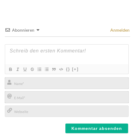
Abonnieren
Anmelden
{}
[+]
Name*
E-
Mail*
Webseite