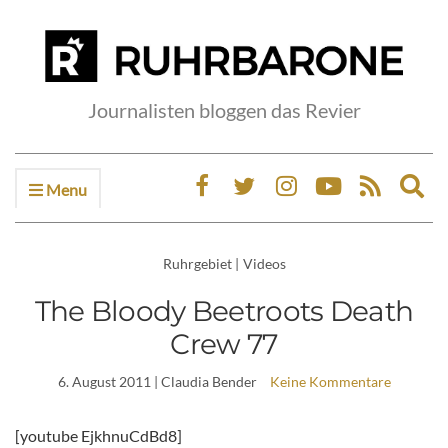
Journalisten bloggen das Revier
Menu
Ex
sea
fo
Ruhrgebiet
|
Videos
The Bloody Beetroots Death
Crew 77
6. August 2011
| Claudia Bender
Keine Kommentare
[youtube EjkhnuCdBd8]