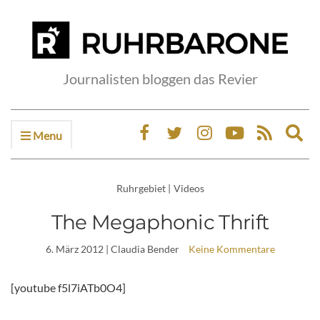
Journalisten bloggen das Revier
Menu
Ex
sea
fo
Ruhrgebiet
|
Videos
The Megaphonic Thrift
6. März 2012
| Claudia Bender
Keine Kommentare
[youtube f5l7iATb0O4]