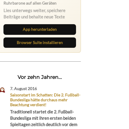
Ruhrbarone auf allen Geräten
Lies unterwegs weiter, speichere
Beiträge und behalte neue Texte
direkt im Browser im Blick.
App herunterladen
Browser Suite installieren
Vor zehn Jahren...
7. August 2016
Saisonstart im Schatten: Die 2. Fußball-
Bundesliga hätte durchaus mehr
Beachtung verdient!
Traditionell startet die 2. Fußball-
Bundesliga mit ihren ersten beiden
Spieltagen zeitlich deutlich vor dem