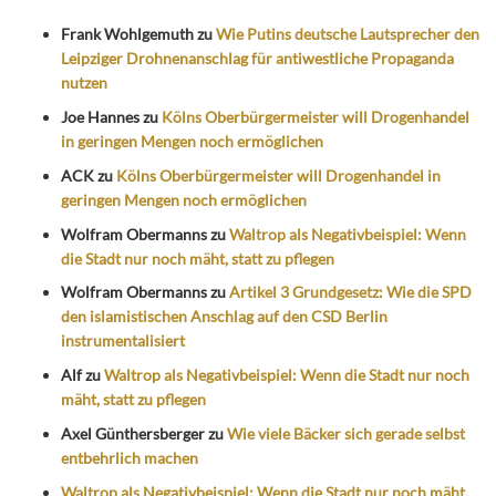
Frank Wohlgemuth
zu
Wie Putins deutsche Lautsprecher den
Leipziger Drohnenanschlag für antiwestliche Propaganda
nutzen
Joe Hannes
zu
Kölns Oberbürgermeister will Drogenhandel
in geringen Mengen noch ermöglichen
ACK
zu
Kölns Oberbürgermeister will Drogenhandel in
geringen Mengen noch ermöglichen
Wolfram Obermanns
zu
Waltrop als Negativbeispiel: Wenn
die Stadt nur noch mäht, statt zu pflegen
Wolfram Obermanns
zu
Artikel 3 Grundgesetz: Wie die SPD
den islamistischen Anschlag auf den CSD Berlin
instrumentalisiert
Alf
zu
Waltrop als Negativbeispiel: Wenn die Stadt nur noch
mäht, statt zu pflegen
Axel Günthersberger
zu
Wie viele Bäcker sich gerade selbst
entbehrlich machen
Waltrop als Negativbeispiel: Wenn die Stadt nur noch mäht,