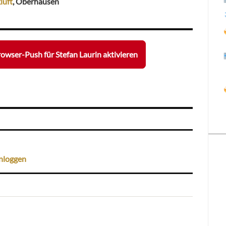
luft
, Oberhausen
owser-Push für Stefan Laurin aktivieren
nloggen