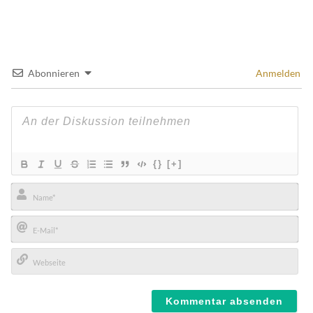
Abonnieren
Anmelden
{}
[+]
Name*
E-
Mail*
Webseite