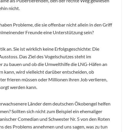
kraine als Pubertierenden, den der rechte Weg gewiesen
ehin nicht.
ben Probleme, die sie offenbar nicht allein in den Griff
hlmeinender Freunde eine Unterstützung sein?
k an. Sie ist wirklich keine Erfolgsgeschichte: Die
usstoss. Das Ziel des Vogelschutzes steht im
r zu bauen und ob die Umwelthilfe die LNG-Häfen an
 kann, wird vielleicht darüber entscheiden, ob
 frieren müssen oder Millionen ihren Job verlieren,
rsorgt werden kann.
 erwachsenere Länder dem deutschen Ökobengel helfen
n? Sollten sich nicht zum Beispiel ein ehemaliger
ikanischer Comedian und Schwester Nr. 5 von den Roten
s des Problems annehmen und uns sagen, was zu tun