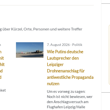
 über Kürzel, Orte, Personen und weitere Treffer
n
7. August 2026 · Politik
n
Wie Putins deutsche
it
Lautsprecher den
hlt
Leipziger
nd
Drohnenanschlag für
d
antiwestliche Propaganda
nutzen
aket
Um es vorweg zu sagen:
Noch ist nicht bewiesen, wer
den Anschlagsversuch am
Flughafen Leipzig/Halle