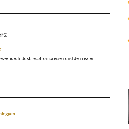
rs:
t
giewende, Industrie, Strompreisen und den realen
nloggen