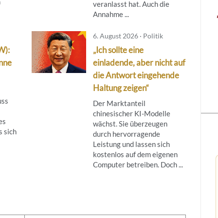
n
veranlasst hat. Auch die
Annahme ...
6. August 2026 · Politik
W):
„Ich sollte eine
inne
einladende, aber nicht auf
die Antwort eingehende
Haltung zeigen“
uss
Der Marktanteil
chinesischer KI-Modelle
es
wächst. Sie überzeugen
s sich
durch hervorragende
Leistung und lassen sich
kostenlos auf dem eigenen
Computer betreiben. Doch ...