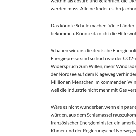
weithin als absurd und gefährlich, die U
werden muss. Alleine findet es ihn ja ohn
Das könnte Schule machen. Viele Länder ha
bekommen. Könnte da nicht die Hilfe wo
Schauen wir uns die deutsche Energiepoliti
Energiepreise sind so hoch wie der CO2-A
Widerspruch zum Willen, mehr Windräde
der Nordsee auf dem Klageweg verhindern
Millionen Menschen im kommenden Winter
weil die Industrie nicht mehr mit Gas ve
Wäre es nicht wunderbar, wenn ein paar
würden, aus dem Schlamassel rauszukomme
französischer Energieminister, ein amer
Khmer und der Regierungschef Norwegen