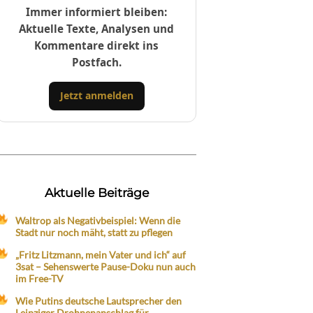
Immer informiert bleiben:
Aktuelle Texte, Analysen und
Kommentare direkt ins
Postfach.
Jetzt anmelden
Aktuelle Beiträge
Waltrop als Negativbeispiel: Wenn die
Stadt nur noch mäht, statt zu pflegen
„Fritz Litzmann, mein Vater und ich“ auf
3sat – Sehenswerte Pause-Doku nun auch
im Free-TV
Wie Putins deutsche Lautsprecher den
Leipziger Drohnenanschlag für