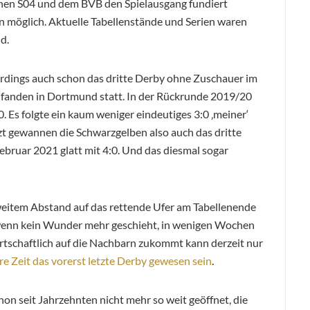
chen S04 und dem BVB den Spielausgang fundiert
en möglich. Aktuelle Tabellenstände und Serien waren
d.
rdings auch schon das dritte Derby ohne Zuschauer im
n fanden in Dortmund statt. In der Rückrunde 2019/20
 Es folgte ein kaum weniger eindeutiges 3:0 ‚meiner‘
t gewannen die Schwarzgelben also auch das dritte
ebruar 2021 glatt mit 4:0. Und das diesmal sogar
 weitem Abstand auf das rettende Ufer am Tabellenende
, wenn kein Wunder mehr geschieht, in wenigen Wochen
irtschaftlich auf die Nachbarn zukommt kann derzeit nur
re Zeit das vorerst letzte Derby gewesen sein
.
on seit Jahrzehnten nicht mehr so weit geöffnet, die