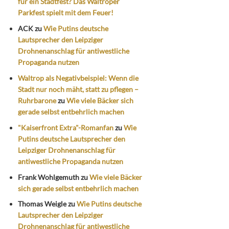
für ein Stadtfest? Das Waltroper
Parkfest spielt mit dem Feuer!
ACK
zu
Wie Putins deutsche
Lautsprecher den Leipziger
Drohnenanschlag für antiwestliche
Propaganda nutzen
Waltrop als Negativbeispiel: Wenn die
Stadt nur noch mäht, statt zu pflegen –
Ruhrbarone
zu
Wie viele Bäcker sich
gerade selbst entbehrlich machen
"Kaiserfront Extra"-Romanfan
zu
Wie
Putins deutsche Lautsprecher den
Leipziger Drohnenanschlag für
antiwestliche Propaganda nutzen
Frank Wohlgemuth
zu
Wie viele Bäcker
sich gerade selbst entbehrlich machen
Thomas Weigle
zu
Wie Putins deutsche
Lautsprecher den Leipziger
Drohnenanschlag für antiwestliche